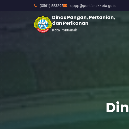
(0561) 883295
dppp@pontianakkota.go.id
Dinas Pangan, Pertanian,
dan Perikanan
Kota Pontianak
Din