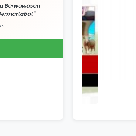
iwa Berwawasan
Bermartabat"
AK