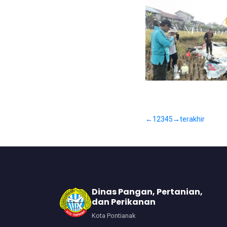
←
1
2
3
4
5
→
terakhir
Dinas Pangan, Pertanian,
dan Perikanan
Kota Pontianak