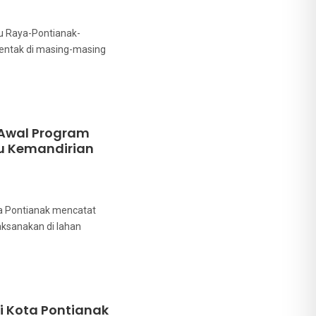
bu Raya-Pontianak-
ntak di masing-masing
Awal Program
ju Kemandirian
a Pontianak mencatat
aksanakan di lahan
di Kota Pontianak