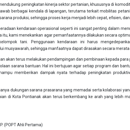
mendukung peningkatan kinerja sektor pertanian, khususnya di komoditas
ab berbagai kendala di lapangan, terutama terkait mobilitas petan
arana produksi, sehingga proses kerja menjadi lebih cepat, efisien, dan
radaan kendaraan operasional seperti ini sangat penting dalam menu
na itu, kami menekankan agar pemanfaatannya dilakukan secara optim
kelompok tani. Penggunaan kendaraan ini harus mengedepanka
lui musyawarah, sehingga manfaatnya dapat dirasakan secara merata 
anian akan terus melakukan pendampingan dan pembinaan kepada para peta
aan sarana bantuan. Hal ini bertujuan agar setiap program dan bant
mampu memberikan dampak nyata terhadap peningkatan produktivit
danya dukungan sarana prasarana yang memadai serta kolaborasi yan
anian di Kota Pontianak akan terus berkembang ke arah yang lebih m
 SP. (POPT Ahli Pertama)