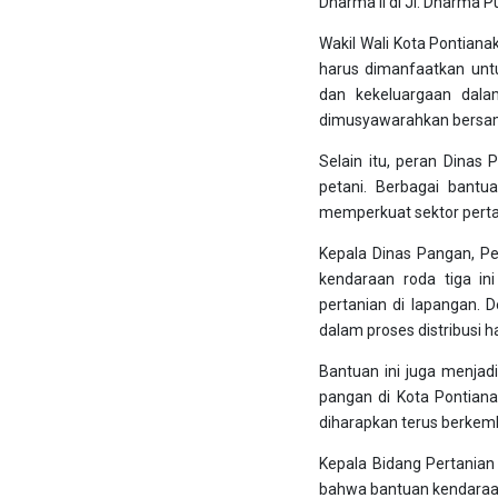
Dharma II di Jl. Dharma P
Wakil Wali Kota Pontian
harus dimanfaatkan unt
dan kekeluargaan dala
dimusyawarahkan bersam
Selain itu, peran Dinas
petani. Berbagai bant
memperkuat sektor perta
Kepala Dinas Pangan, P
kendaraan roda tiga in
pertanian di lapangan. D
dalam proses distribusi 
Bantuan ini juga menjad
pangan di Kota Pontianak
diharapkan terus berkemba
Kepala Bidang Pertanian
bahwa bantuan kendaraan