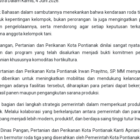
utra Dalam Kamis, 4 Juni 2026.
ak Bahasan dalam sambutannya menekankan bahwa kendaraan roda tig
uk kepentingan kelompok, bukan perorangan. Ia juga mengingatkan
m pengelolaannya, serta mendorong agar setiap keputusan terk
a anggota kelompok tani.
 Pangan, Pertanian dan Perikanan Kota Pontianak dinilai sangat ny
uan dan program yang telah disalurkan menjadi bukti komitmen p
nian khususnya komoditas hortikultura.
ertanian dan Perikanan Kota Pontianak Irwan Prayitno, SP. MM men
i diberikan untuk meningkatkan mobilitas dan mendukung kelancar
engan adanya fasilitas tersebut, diharapkan para petani dapat bekerj
hasil panen maupun pengangkutan sarana produksi.
i bagian dari langkah strategis pemerintah dalam memperkuat prod
. Melalui kolaborasi yang berkelanjutan antara pemerintah dan para
ng menjadi lebih modern, produktif, dan berdaya saing tinggi tutur Ir
 Dinas Pangan, Pertanian dan Perikanan Kota Pontianak Kanti Apria
 bermotor roda tiga yang diserahkan oleh Pemerintah Kota Pontianak 