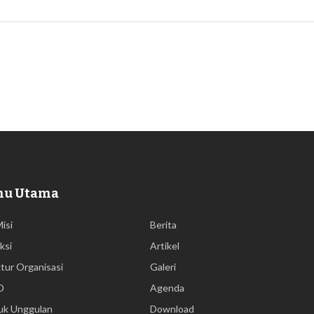
nu Utama
Misi
Berita
ksi
Artikel
tur Organisasi
Galeri
D
Agenda
uk Unggulan
Download