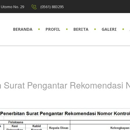
di Utomo No. 29
(0561) 883295
BERANDA
PROFIL
BERITA
GALERI
 Surat Pengantar Rekomendasi No