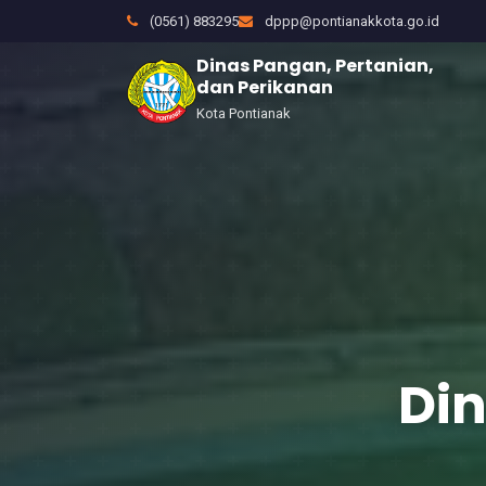
(0561) 883295
dppp@pontianakkota.go.id
Dinas Pangan, Pertanian,
dan Perikanan
Kota Pontianak
Din