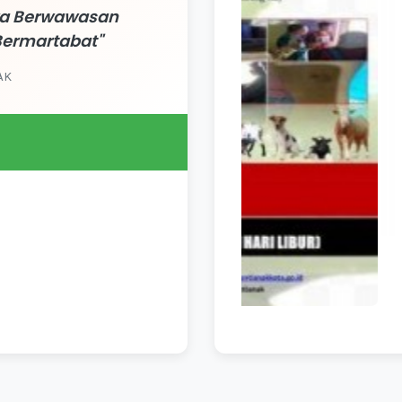
iwa Berwawasan
Bermartabat"
AK