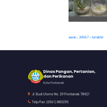
awal
←
3
4
5
6
7
→
terakhir
Dinas Pangan, Pertanian,
dan Perikanan
Kota Pontianak
Jl. Budi Utomo No. 29 Pontianak 78421
Telp/Fax: (0561) 883295