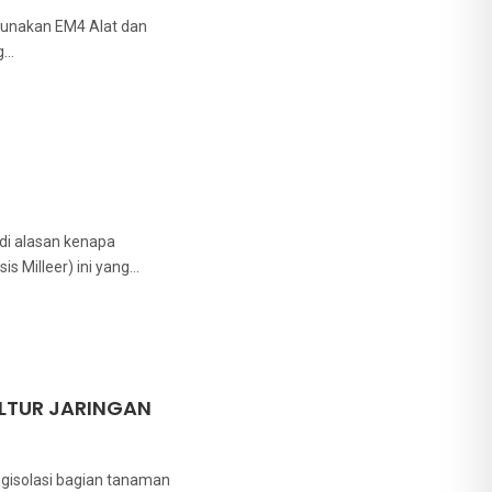
gunakan EM4 Alat dan
g…
di alasan kenapa
s Milleer) ini yang…
LTUR JARINGAN
ngisolasi bagian tanaman