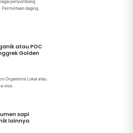
ebagai penyumbang
bi. Permintaan daging…
rganik atau POC
ggrek Golden
kro Organisme Lokal atau
sa-sisa…
rumen sapi
ik lainnya